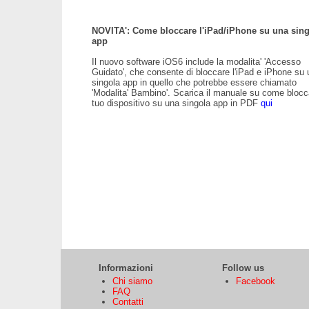
NOVITA': Come bloccare l'iPad/iPhone su una sin
app
Il nuovo software iOS6 include la modalita' 'Accesso
Guidato', che consente di bloccare l'iPad e iPhone su
singola app in quello che potrebbe essere chiamato
'Modalita' Bambino'. Scarica il manuale su come blocca
tuo dispositivo su una singola app in PDF
qui
Informazioni
Follow us
Chi siamo
Facebook
FAQ
Contatti